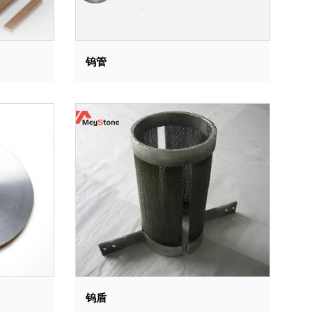
钨管
钨盾