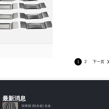
文
1
2
下一页
章
导
航
最新消息
钛锆钼 (钛合金) 合金