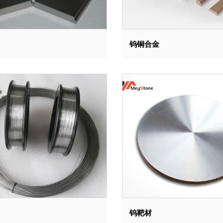
钨铜合金
钨靶材