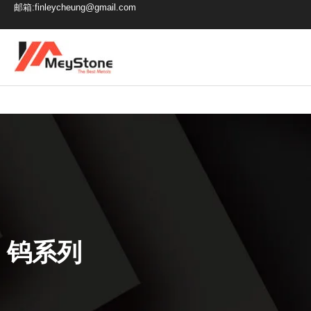
跳
邮箱:finleycheung@gmail.com
至
内
容
钨系列