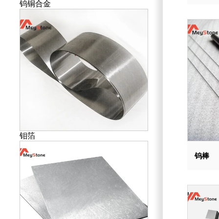
钨铜合金
钼箔
钨棒